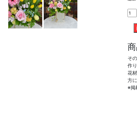
商
そ
作
花
方
※掲