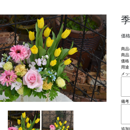
価
商品
商品
価格
用途
メッ
備考
追加